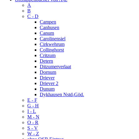
A
B
C - D
Campen
Canhusen
Canum
Carolinensiel
Cirkwehrum
Collinghorst
Critzum
Detern
Ditzumerverlaat
Dornum
Driever
Driever 2
Dunum
Dykhausen Nstd-Göd.
E - F
G - H
I - L
M - N
O - R
S - V
W - Z