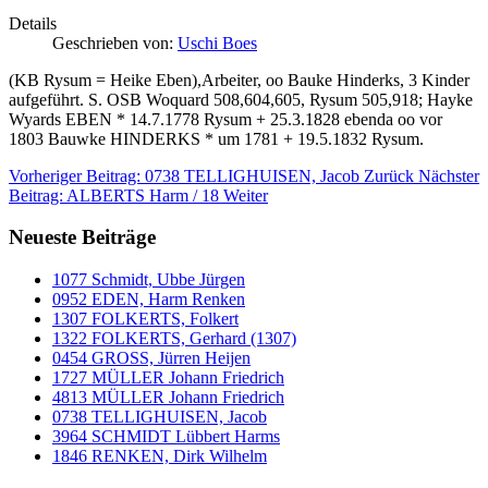
Details
Geschrieben von:
Uschi Boes
(KB Rysum = Heike Eben),Arbeiter, oo Bauke Hinderks, 3 Kinder
aufgeführt. S. OSB Woquard 508,604,605, Rysum 505,918; Hayke
Wyards EBEN * 14.7.1778 Rysum + 25.3.1828 ebenda oo vor
1803 Bauwke HINDERKS * um 1781 + 19.5.1832 Rysum.
Vorheriger Beitrag: 0738 TELLIGHUISEN, Jacob
Zurück
Nächster
Beitrag: ALBERTS Harm / 18
Weiter
Neueste Beiträge
1077 Schmidt, Ubbe Jürgen
0952 EDEN, Harm Renken
1307 FOLKERTS, Folkert
1322 FOLKERTS, Gerhard (1307)
0454 GROSS, Jürren Heijen
1727 MÜLLER Johann Friedrich
4813 MÜLLER Johann Friedrich
0738 TELLIGHUISEN, Jacob
3964 SCHMIDT Lübbert Harms
1846 RENKEN, Dirk Wilhelm