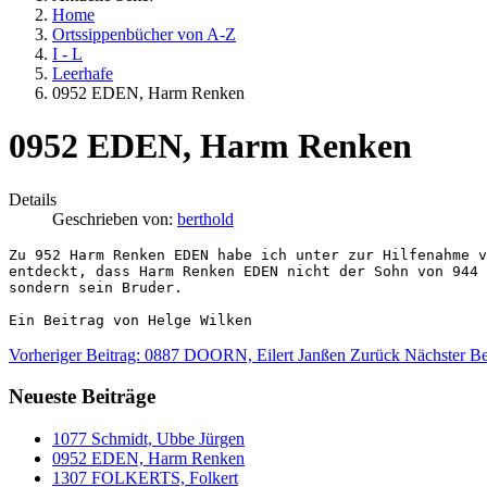
Home
Ortssippenbücher von A-Z
I - L
Leerhafe
0952 EDEN, Harm Renken
0952 EDEN, Harm Renken
Details
Geschrieben von:
berthold
Zu 952 Harm Renken EDEN habe ich unter zur Hilfenahme v
entdeckt, dass Harm Renken EDEN nicht der Sohn von 944 
sondern sein Bruder.
Ein Beitrag von Helge Wilken
Vorheriger Beitrag: 0887 DOORN, Eilert Janßen
Zurück
Nächster B
Neueste Beiträge
1077 Schmidt, Ubbe Jürgen
0952 EDEN, Harm Renken
1307 FOLKERTS, Folkert