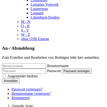
Logabirum
Logumer Vorwerk
Loppersum
Loquard
Lütetsburg-Norden
M - N
O - R
S - V
W - Z
ohne OSB Eintrag
An-/ Abmeldung
Zum Erstellen und Bearbeiten von Beiträgen bitte hier anmelden.
Benutzername
Passwort
Passwort anzeigen
Angemeldet bleiben
Anmelden
Passwort vergessen?
Benutzername vergessen?
Registrieren
Aktuelle Seite: