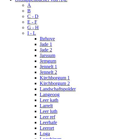
A
B
C - D
E - F
G - H
I - L
Ihrhove
Jade 1
Jade 2
Jarssum
Jemgum
Jennelt 1
Jennelt 2
Kirchborgum 1
Kirchborgum 2
Landschaftspolder
Langeoog
Leer kath
Larrelt
Leer luth
Leer ref
Leerhafe
Leerort
Loga