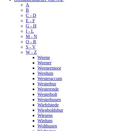
A
B
C - D
E - F
G - H
I - L
M - N
O - R
S - V
W - Z
Weene
Weener
Weenermoor
Werdum
Westeraccum
Westerbur
Westerende
Westerholt
Westerhusen
Wiefelstede
Wiegboldsbur
Wiesens
Wirdum
Wolthusen