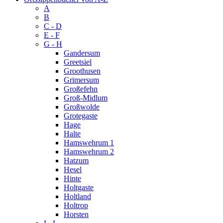
A
B
C - D
E - F
G - H
Gandersum
Greetsiel
Groothusen
Grimersum
Großefehn
Groß-Midlum
Großwolde
Grotegaste
Hage
Halte
Hamswehrum 1
Hamswehrum 2
Hatzum
Hesel
Hinte
Holtgaste
Holtland
Holtrop
Horsten