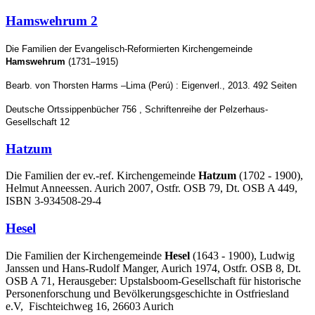
Hamswehrum 2
Die Familien der Evangelisch-Reformierten Kirchengemeinde
Hamswehrum
(1731–1915)
Bearb. von Thorsten Harms –Lima (Perú) : Eigenverl., 2013. 492 Seiten
Deutsche Ortssippenbücher 756 , Schriftenreihe der Pelzerhaus-
Gesellschaft 12
Hatzum
Die Familien der ev.-ref. Kirchengemeinde
Hatzum
(1702 - 1900),
Helmut Anneessen. Aurich 2007, Ostfr. OSB 79, Dt. OSB A 449,
ISBN 3-934508-29-4
Hesel
Die Familien der Kirchengemeinde
Hesel
(1643 - 1900), Ludwig
Janssen und Hans-Rudolf Manger, Aurich 1974, Ostfr. OSB 8, Dt.
OSB A 71, Herausgeber: Upstalsboom-Gesellschaft für historische
Personenforschung und Bevölkerungsgeschichte in Ostfriesland
e.V, Fischteichweg 16, 26603 Aurich