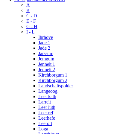
A
B
C - D
E - F
G - H
I - L
Ihrhove
Jade 1
Jade 2
Jarssum
Jemgum
Jennelt 1
Jennelt 2
Kirchborgum 1
Kirchborgum 2
Landschaftspolder
Langeoog
Leer kath
Larrelt
Leer luth
Leer ref
Leerhafe
Leerort
Loga