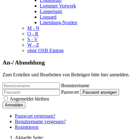
Logabirum
Logumer Vorwerk
Loppersum
Loquard
Lütetsburg-Norden
M - N
O - R
S - V
W - Z
ohne OSB Eintrag
An-/ Abmeldung
Zum Erstellen und Bearbeiten von Beiträgen bitte hier anmelden.
Benutzername
Passwort
Passwort anzeigen
Angemeldet bleiben
Anmelden
Passwort vergessen?
Benutzername vergessen?
Registrieren
Aktuelle Seite: