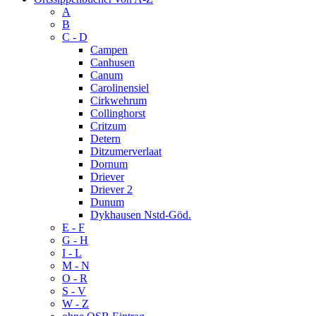
A
B
C - D
Campen
Canhusen
Canum
Carolinensiel
Cirkwehrum
Collinghorst
Critzum
Detern
Ditzumerverlaat
Dornum
Driever
Driever 2
Dunum
Dykhausen Nstd-Göd.
E - F
G - H
I - L
M - N
O - R
S - V
W - Z