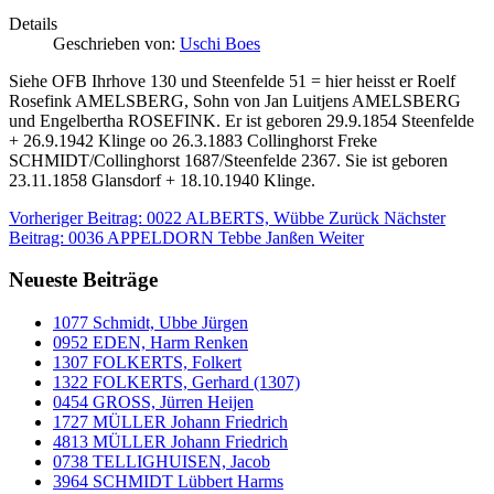
Details
Geschrieben von:
Uschi Boes
Siehe OFB Ihrhove 130 und Steenfelde 51 = hier heisst er Roelf
Rosefink AMELSBERG, Sohn von Jan Luitjens AMELSBERG
und Engelbertha ROSEFINK. Er ist geboren 29.9.1854 Steenfelde
+ 26.9.1942 Klinge oo 26.3.1883 Collinghorst Freke
SCHMIDT/Collinghorst 1687/Steenfelde 2367. Sie ist geboren
23.11.1858 Glansdorf + 18.10.1940 Klinge.
Vorheriger Beitrag: 0022 ALBERTS, Wübbe
Zurück
Nächster
Beitrag: 0036 APPELDORN Tebbe Janßen
Weiter
Neueste Beiträge
1077 Schmidt, Ubbe Jürgen
0952 EDEN, Harm Renken
1307 FOLKERTS, Folkert
1322 FOLKERTS, Gerhard (1307)
0454 GROSS, Jürren Heijen
1727 MÜLLER Johann Friedrich
4813 MÜLLER Johann Friedrich
0738 TELLIGHUISEN, Jacob
3964 SCHMIDT Lübbert Harms