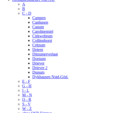
A
B
C - D
Campen
Canhusen
Canum
Carolinensiel
Cirkwehrum
Collinghorst
Critzum
Detern
Ditzumerverlaat
Dornum
Driever
Driever 2
Dunum
Dykhausen Nstd-Göd.
E - F
G - H
I - L
M - N
O - R
S - V
W - Z