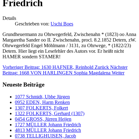
Friedrich
Details
Geschrieben von:
Uschi Boes
Grundheuermann zu Ohrwegerfeld, Zwischenahn * (1823) oo Anna
Margaretha Sander oo II. Zwischenahn, procl. 8.2.1852 Detern, zW.
Ohrwegerfeld Engel Möhlmann / 3131, zu Ohrwege, * (1822/23)
Detern. Hier liegt ein Lesefehler des Autors vor. Er heißt nicht
HAMER sondern STAMER!
Vorheriger Beitrag: 1630 HAFNER, Reinhold
Zurück
Nächster
Beitrag: 1668 VON HARLINGEN Sophia Magdalena
Weiter
Neueste Beiträge
1077 Schmidt, Ubbe Jürgen
0952 EDEN, Harm Renken
1307 FOLKERTS, Folkert
1322 FOLKERTS, Gerhard (1307)
0454 GROSS, Jürren Heijen
1727 MÜLLER Johann Friedrich
4813 MÜLLER Johann Friedrich
0738 TELLIGHUISEN, Jacob