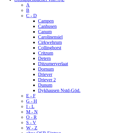
A
B
C - D
Campen
Canhusen
Canum
Carolinensiel
Cirkwehrum
Collinghorst
Critzum
Detern
Ditzumerverlaat
Dornum
Driever
Driever 2
Dunum
Dykhausen Nstd-Göd.
E - F
G - H
I - L
M - N
O - R
S - V
W - Z