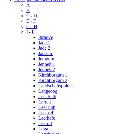
A
B
C - D
E - F
G - H
I - L
Ihrhove
Jade 1
Jade 2
Jarssum
Jemgum
Jennelt 1
Jennelt 2
Kirchborgum 1
Kirchborgum 2
Landschaftspolder
Langeoog
Leer kath
Larrelt
Leer luth
Leer ref
Leerhafe
Leerort
Loga