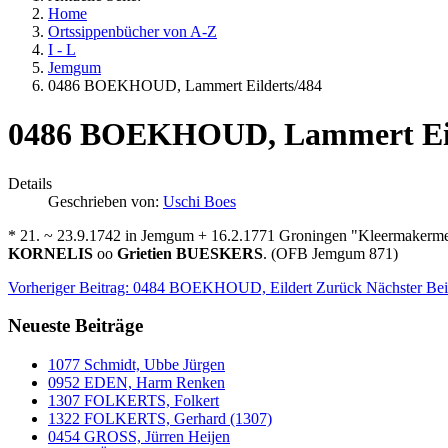
Home
Ortssippenbücher von A-Z
I - L
Jemgum
0486 BOEKHOUD, Lammert Eilderts/484
0486 BOEKHOUD, Lammert Eil
Details
Geschrieben von:
Uschi Boes
* 21. ~ 23.9.1742 in Jemgum + 16.2.1771 Groningen "Kleermakermee
KORNELIS
oo
Grietien BUESKERS
. (OFB Jemgum 871)
Vorheriger Beitrag: 0484 BOEKHOUD, Eildert
Zurück
Nächster Be
Neueste Beiträge
1077 Schmidt, Ubbe Jürgen
0952 EDEN, Harm Renken
1307 FOLKERTS, Folkert
1322 FOLKERTS, Gerhard (1307)
0454 GROSS, Jürren Heijen