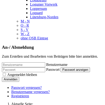
Logabirum
Logumer Vorwerk
Loppersum
Loquard
Lütetsburg-Norden
M - N
O - R
S - V
W - Z
ohne OSB Eintrag
An-/ Abmeldung
Zum Erstellen und Bearbeiten von Beiträgen bitte hier anmelden.
Benutzername
Passwort
Passwort anzeigen
Angemeldet bleiben
Anmelden
Passwort vergessen?
Benutzername vergessen?
Registrieren
Aktuelle Seite: