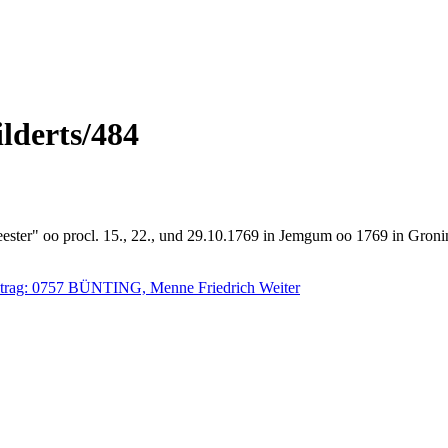
derts/484
ster" oo procl. 15., 22., und 29.10.1769 in Jemgum oo 1769 in Gron
itrag: 0757 BÜNTING, Menne Friedrich
Weiter