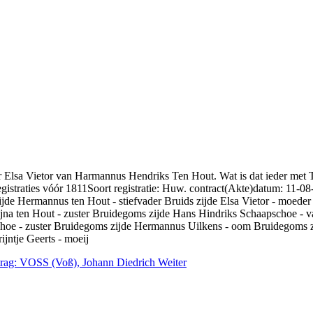
der Elsa Vietor van Harmannus Hendriks Ten Hout. Wat is dat ieder m
traties vóór 1811Soort registratie: Huw. contract(Akte)datum: 11-0
 Hermannus ten Hout - stiefvader Bruids zijde Elsa Vietor - moeder Br
Fijna ten Hout - zuster Bruidegoms zijde Hans Hindriks Schaapschoe -
hoe - zuster Bruidegoms zijde Hermannus Uilkens - oom Bruidegoms z
jntje Geerts - moeij
trag: VOSS (Voß), Johann Diedrich
Weiter