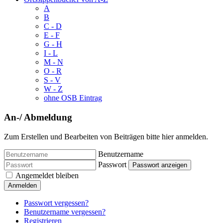
A
B
C - D
E - F
G - H
I - L
M - N
O - R
S - V
W - Z
ohne OSB Eintrag
An-/ Abmeldung
Zum Erstellen und Bearbeiten von Beiträgen bitte hier anmelden.
Benutzername
Passwort
Passwort anzeigen
Angemeldet bleiben
Anmelden
Passwort vergessen?
Benutzername vergessen?
Registrieren