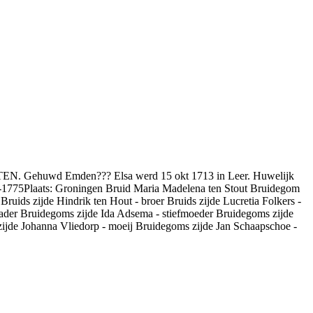
et TEN. Gehuwd Emden??? Elsa werd 15 okt 1713 in Leer. Huwelijk
8-1775Plaats: Groningen Bruid Maria Madelena ten Stout Bruidegom
uids zijde Hindrik ten Hout - broer Bruids zijde Lucretia Folkers -
 vader Bruidegoms zijde Ida Adsema - stiefmoeder Bruidegoms zijde
ijde Johanna Vliedorp - moeij Bruidegoms zijde Jan Schaapschoe -