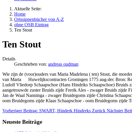
Aktuelle Seite:
Home
Ortssippenbücher von A-Z
ohne OSB Eintrag
Ten Stout
Ten Stout
Details
Geschrieben von:
andreas oudman
Wie zijn de (voor)ouders van Maria Madelena ( ten) Stout, die moe
van Maria Huwelijkscontracten Groningen 1775 aug-dec Bron: Regis
Ludolf Vliedorp Schaapschoe (Hans Hindriks Schaapschoe) Bruids zijde
aangetrouwde zuster Bruids zijde Frerik Ales - zwager Bruids zijde 
Jan de Waal Nanninga - zwager Bruidegoms zijde Christina Schaapsc
oom Bruidegoms zijde Klaas Schaapschoe - oom Bruidegoms zijde Tri
Vorheriger Beitrag: SWART, Hinderk Hinderks
Zurück
Nächster Bei
Neueste Beiträge