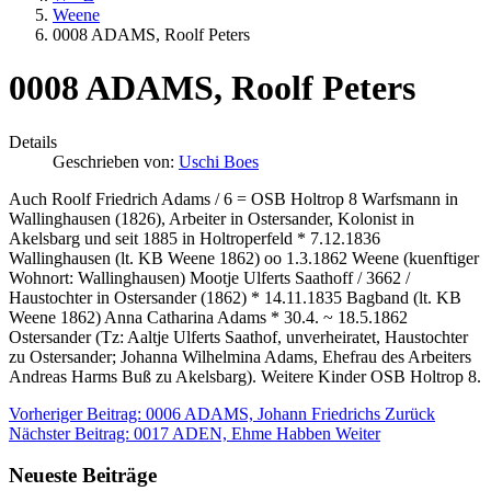
Weene
0008 ADAMS, Roolf Peters
0008 ADAMS, Roolf Peters
Details
Geschrieben von:
Uschi Boes
Auch Roolf Friedrich Adams / 6 = OSB Holtrop 8 Warfsmann in
Wallinghausen (1826), Arbeiter in Ostersander, Kolonist in
Akelsbarg und seit 1885 in Holtroperfeld * 7.12.1836
Wallinghausen (lt. KB Weene 1862) oo 1.3.1862 Weene (kuenftiger
Wohnort: Wallinghausen) Mootje Ulferts Saathoff / 3662 /
Haustochter in Ostersander (1862) * 14.11.1835 Bagband (lt. KB
Weene 1862) Anna Catharina Adams * 30.4. ~ 18.5.1862
Ostersander (Tz: Aaltje Ulferts Saathof, unverheiratet, Haustochter
zu Ostersander; Johanna Wilhelmina Adams, Ehefrau des Arbeiters
Andreas Harms Buß zu Akelsbarg). Weitere Kinder OSB Holtrop 8.
Vorheriger Beitrag: 0006 ADAMS, Johann Friedrichs
Zurück
Nächster Beitrag: 0017 ADEN, Ehme Habben
Weiter
Neueste Beiträge