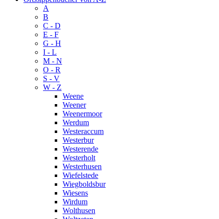
A
B
C - D
E - F
G - H
I - L
M - N
O - R
S - V
W - Z
Weene
Weener
Weenermoor
Werdum
Westeraccum
Westerbur
Westerende
Westerholt
Westerhusen
Wiefelstede
Wiegboldsbur
Wiesens
Wirdum
Wolthusen