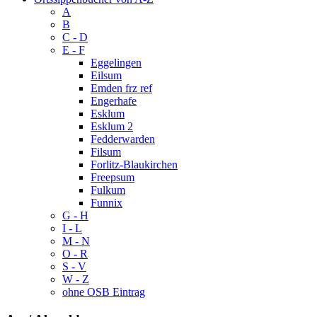
A
B
C - D
E - F
Eggelingen
Eilsum
Emden frz ref
Engerhafe
Esklum
Esklum 2
Fedderwarden
Filsum
Forlitz-Blaukirchen
Freepsum
Fulkum
Funnix
G - H
I - L
M - N
O - R
S - V
W - Z
ohne OSB Eintrag