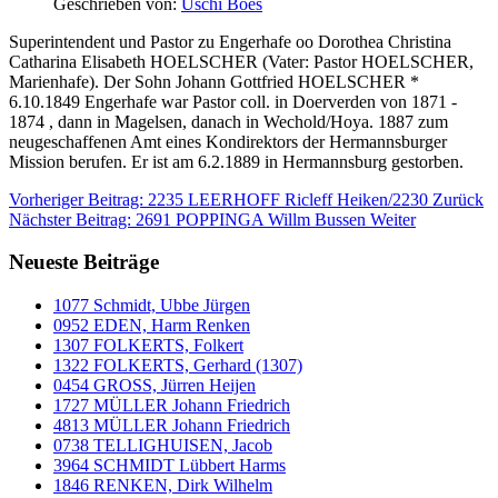
Geschrieben von:
Uschi Boes
Superintendent und Pastor zu Engerhafe oo Dorothea Christina
Catharina Elisabeth HOELSCHER (Vater: Pastor HOELSCHER,
Marienhafe). Der Sohn Johann Gottfried HOELSCHER *
6.10.1849 Engerhafe war Pastor coll. in Doerverden von 1871 -
1874 , dann in Magelsen, danach in Wechold/Hoya. 1887 zum
neugeschaffenen Amt eines Kondirektors der Hermannsburger
Mission berufen. Er ist am 6.2.1889 in Hermannsburg gestorben.
Vorheriger Beitrag: 2235 LEERHOFF Ricleff Heiken/2230
Zurück
Nächster Beitrag: 2691 POPPINGA Willm Bussen
Weiter
Neueste Beiträge
1077 Schmidt, Ubbe Jürgen
0952 EDEN, Harm Renken
1307 FOLKERTS, Folkert
1322 FOLKERTS, Gerhard (1307)
0454 GROSS, Jürren Heijen
1727 MÜLLER Johann Friedrich
4813 MÜLLER Johann Friedrich
0738 TELLIGHUISEN, Jacob
3964 SCHMIDT Lübbert Harms
1846 RENKEN, Dirk Wilhelm