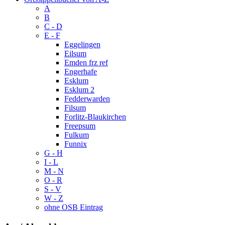
A
B
C - D
E - F
Eggelingen
Eilsum
Emden frz ref
Engerhafe
Esklum
Esklum 2
Fedderwarden
Filsum
Forlitz-Blaukirchen
Freepsum
Fulkum
Funnix
G - H
I - L
M - N
O - R
S - V
W - Z
ohne OSB Eintrag