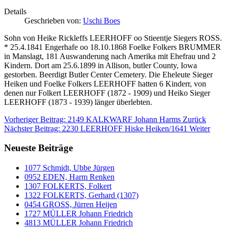
Details
Geschrieben von:
Uschi Boes
Sohn von Heike Rickleffs LEERHOFF oo Stieentje Siegers ROSS.
* 25.4.1841 Engerhafe oo 18.10.1868 Foelke Folkers BRUMMER
in Manslagt, 181 Auswanderung nach Amerika mit Ehefrau und 2
Kindern. Dort am 25.6.1899 in Allison, butler County, Iowa
gestorben. Beerdigt Butler Center Cemetery. Die Eheleute Sieger
Heiken und Foelke Folkers LEERHOFF hatten 6 Kinderr, von
denen nur Folkert LEERHOFF (1872 - 1909) und Heiko Sieger
LEERHOFF (1873 - 1939) länger überlebten.
Vorheriger Beitrag: 2149 KALKWARF Johann Harms
Zurück
Nächster Beitrag: 2230 LEERHOFF Hiske Heiken/1641
Weiter
Neueste Beiträge
1077 Schmidt, Ubbe Jürgen
0952 EDEN, Harm Renken
1307 FOLKERTS, Folkert
1322 FOLKERTS, Gerhard (1307)
0454 GROSS, Jürren Heijen
1727 MÜLLER Johann Friedrich
4813 MÜLLER Johann Friedrich