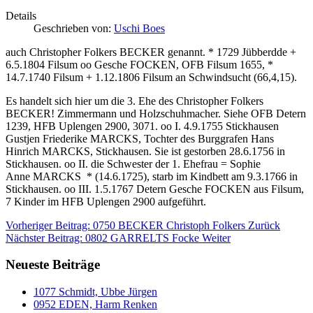
Details
Geschrieben von:
Uschi Boes
auch Christopher Folkers BECKER genannt. * 1729 Jübberdde +
6.5.1804 Filsum oo Gesche FOCKEN, OFB Filsum 1655, *
14.7.1740 Filsum + 1.12.1806 Filsum an Schwindsucht (66,4,15).
Es handelt sich hier um die 3. Ehe des Christopher Folkers
BECKER! Zimmermann und Holzschuhmacher. Siehe OFB Detern
1239, HFB Uplengen 2900, 3071. oo I. 4.9.1755 Stickhausen
Gustjen Friederike MARCKS, Tochter des Burggrafen Hans
Hinrich MARCKS, Stickhausen. Sie ist gestorben 28.6.1756 in
Stickhausen. oo II. die Schwester der 1. Ehefrau = Sophie
Anne MARCKS * (14.6.1725), starb im Kindbett am 9.3.1766 in
Stickhausen. oo III. 1.5.1767 Detern Gesche FOCKEN aus Filsum,
7 Kinder im HFB Uplengen 2900 aufgeführt.
Vorheriger Beitrag: 0750 BECKER Christoph Folkers
Zurück
Nächster Beitrag: 0802 GARRELTS Focke
Weiter
Neueste Beiträge
1077 Schmidt, Ubbe Jürgen
0952 EDEN, Harm Renken