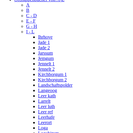
A
B
C - D
E - F
G - H
I - L
Ihrhove
Jade 1
Jade 2
Jarssum
Jemgum
Jennelt 1
Jennelt 2
Kirchborgum 1
Kirchborgum 2
Landschaftspolder
Langeoog
Leer kath
Larrelt
Leer luth
Leer ref
Leerhafe
Leerort
Loga