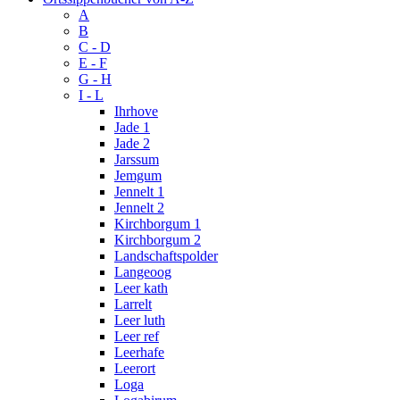
A
B
C - D
E - F
G - H
I - L
Ihrhove
Jade 1
Jade 2
Jarssum
Jemgum
Jennelt 1
Jennelt 2
Kirchborgum 1
Kirchborgum 2
Landschaftspolder
Langeoog
Leer kath
Larrelt
Leer luth
Leer ref
Leerhafe
Leerort
Loga