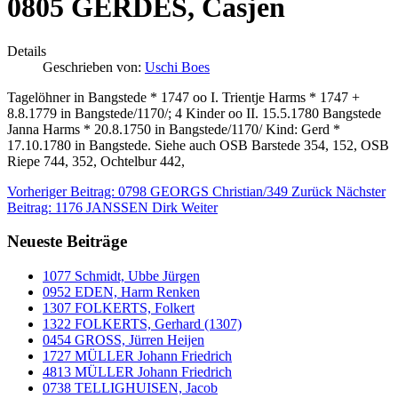
0805 GERDES, Casjen
Details
Geschrieben von:
Uschi Boes
Tagelöhner in Bangstede * 1747 oo I. Trientje Harms * 1747 +
8.8.1779 in Bangstede/1170/; 4 Kinder oo II. 15.5.1780 Bangstede
Janna Harms * 20.8.1750 in Bangstede/1170/ Kind: Gerd *
17.10.1780 in Bangstede. Siehe auch OSB Barstede 354, 152, OSB
Riepe 744, 352, Ochtelbur 442,
Vorheriger Beitrag: 0798 GEORGS Christian/349
Zurück
Nächster
Beitrag: 1176 JANSSEN Dirk
Weiter
Neueste Beiträge
1077 Schmidt, Ubbe Jürgen
0952 EDEN, Harm Renken
1307 FOLKERTS, Folkert
1322 FOLKERTS, Gerhard (1307)
0454 GROSS, Jürren Heijen
1727 MÜLLER Johann Friedrich
4813 MÜLLER Johann Friedrich
0738 TELLIGHUISEN, Jacob