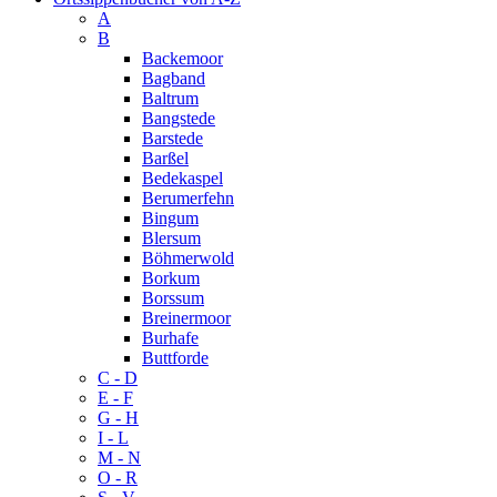
A
B
Backemoor
Bagband
Baltrum
Bangstede
Barstede
Barßel
Bedekaspel
Berumerfehn
Bingum
Blersum
Böhmerwold
Borkum
Borssum
Breinermoor
Burhafe
Buttforde
C - D
E - F
G - H
I - L
M - N
O - R