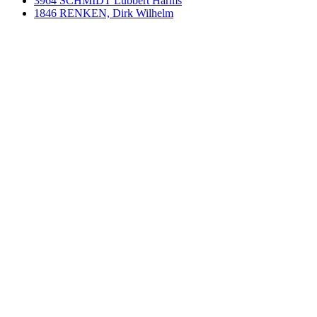
3964 SCHMIDT Lübbert Harms
1846 RENKEN, Dirk Wilhelm