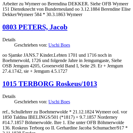
Arbeiter zu Wymeer oo Berendina DEKKER. Siehe OFB Wymeer
151 Dienstknecht von Bunderneuland oo 3.12.1884 Berendine Elise
Dekker/Wymeer 584 * 30.3.1863 Wymeer
0803 PETERS, Jacob
Details
Geschrieben von:
Uschi Boes
oo Sjamke JANS.7 Kinder.Lebten 1701 und 1716 noch in
Boehmerwold, 1726 und folgende Jahre in Jemgumgaste, Siehe
OSB Jemgum 4205, Groeneveld Band I, Seite 29. Er + Jemgum
27.4.1742, sie + Jemgum 4.5.1727
1015 TERBORG Roskeus/1013
Details
Geschrieben von:
Uschi Boes
ref., Schullehrer zu Boehmerwolde * 21.12.1824 Wymeer ooI. vor
1850 Taldina IBELINGS/501 (*1817) + 9.7.1857 Norderney
#14.7.1857 Böhmerwolde. Ihre 1. Ehe unter OFB Böhmerwolde
136. Roskeus Terborg oo II. Gerhardine Jacoba Schumacher/917 *