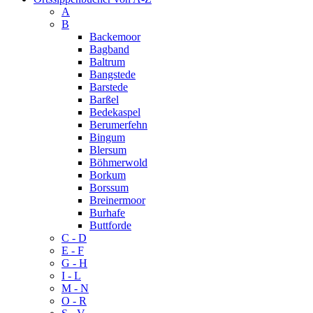
A
B
Backemoor
Bagband
Baltrum
Bangstede
Barstede
Barßel
Bedekaspel
Berumerfehn
Bingum
Blersum
Böhmerwold
Borkum
Borssum
Breinermoor
Burhafe
Buttforde
C - D
E - F
G - H
I - L
M - N
O - R