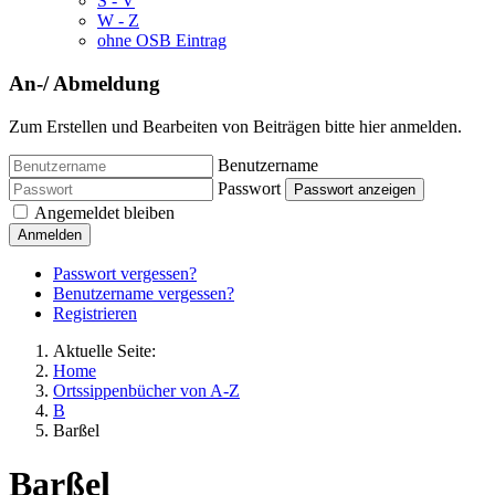
S - V
W - Z
ohne OSB Eintrag
An-/ Abmeldung
Zum Erstellen und Bearbeiten von Beiträgen bitte hier anmelden.
Benutzername
Passwort
Passwort anzeigen
Angemeldet bleiben
Anmelden
Passwort vergessen?
Benutzername vergessen?
Registrieren
Aktuelle Seite:
Home
Ortssippenbücher von A-Z
B
Barßel
Barßel