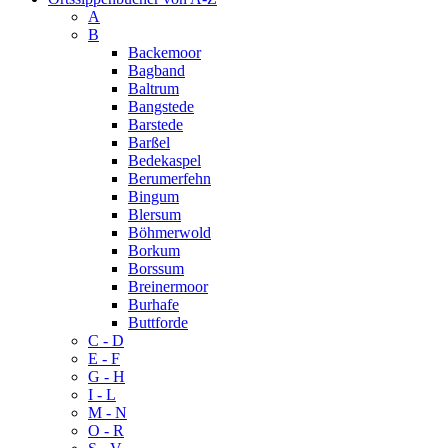
A
B
Backemoor
Bagband
Baltrum
Bangstede
Barstede
Barßel
Bedekaspel
Berumerfehn
Bingum
Blersum
Böhmerwold
Borkum
Borssum
Breinermoor
Burhafe
Buttforde
C - D
E - F
G - H
I - L
M - N
O - R