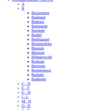
A
B
Backemoor
Bagband
Baltrum
Bangstede
Barstede
Barßel
Bedekaspel
Berumerfehn
Bingum
Blersum
Böhmerwold
Borkum
Borssum
Breinermoor
Burhafe
Buttforde
C - D
E - F
G - H
I - L
M - N
O - R