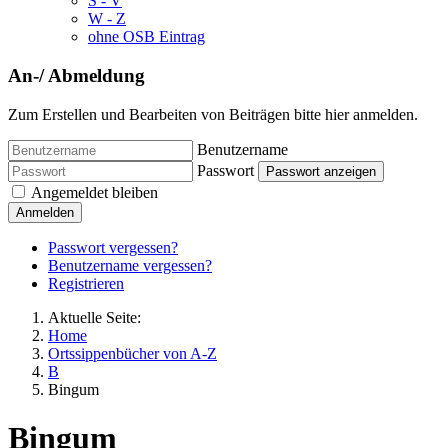
S - V
W - Z
ohne OSB Eintrag
An-/ Abmeldung
Zum Erstellen und Bearbeiten von Beiträgen bitte hier anmelden.
Benutzername
Passwort
Passwort anzeigen
Angemeldet bleiben
Anmelden
Passwort vergessen?
Benutzername vergessen?
Registrieren
Aktuelle Seite:
Home
Ortssippenbücher von A-Z
B
Bingum
Bingum