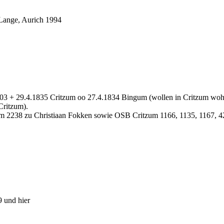
Lange, Aurich 1994
1803 + 29.4.1835 Critzum oo 27.4.1834 Bingum (wollen in Critzum wo
Critzum).
2238 zu Christiaan Fokken sowie OSB Critzum 1166, 1135, 1167, 42
 und hier