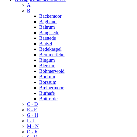
A
B
Backemoor
Bagband
Baltrum
Bangstede
Barstede
Barßel
Bedekaspel
Berumerfehn
Bingum
Blersum
Böhmerwold
Borkum
Borssum
Breinermoor
Burhafe
Buttforde
C - D
E - F
G - H
I - L
M - N
O - R