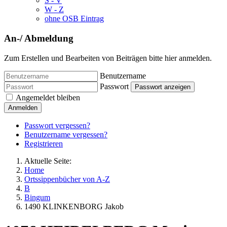
S - V
W - Z
ohne OSB Eintrag
An-/ Abmeldung
Zum Erstellen und Bearbeiten von Beiträgen bitte hier anmelden.
Benutzername
Passwort
Passwort anzeigen
Angemeldet bleiben
Anmelden
Passwort vergessen?
Benutzername vergessen?
Registrieren
Aktuelle Seite:
Home
Ortssippenbücher von A-Z
B
Bingum
1490 KLINKENBORG Jakob