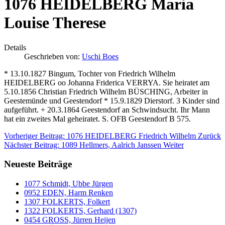
1076 HEIDELBERG Maria
Louise Therese
Details
Geschrieben von:
Uschi Boes
* 13.10.1827 Bingum, Tochter von Friedrich Wilhelm
HEIDELBERG oo Johanna Friderica VERRYA. Sie heiratet am
5.10.1856 Christian Friedrich Wilhelm BÜSCHING, Arbeiter in
Geestemünde und Geestendorf * 15.9.1829 Dierstorf. 3 Kinder sind
aufgeführt. + 20.3.1864 Geestendorf an Schwindsucht. Ihr Mann
hat ein zweites Mal geheiratet. S. OFB Geestendorf B 575.
Vorheriger Beitrag: 1076 HEIDELBERG Friedrich Wilhelm
Zurück
Nächster Beitrag: 1089 Hellmers, Aalrich Janssen
Weiter
Neueste Beiträge
1077 Schmidt, Ubbe Jürgen
0952 EDEN, Harm Renken
1307 FOLKERTS, Folkert
1322 FOLKERTS, Gerhard (1307)
0454 GROSS, Jürren Heijen